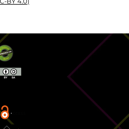
C-BY 4.0)
ientação conforme política
amento da
Creative
lhaIgual 4.0 Internaciona)l