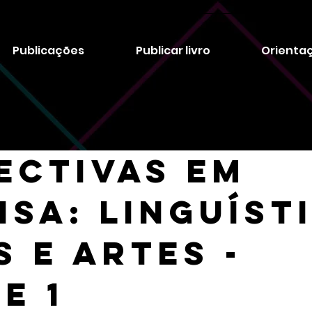
Publicações
Publicar livro
Orienta
ectivas em
isa: Linguíst
s e Artes -
E 1