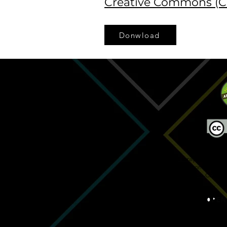
Creative Commons (C
Donwload
A Worges Editoração segue or
de distribuição e compartilh
Commons
(
Atribuição-Comparti
 Parque Verde,