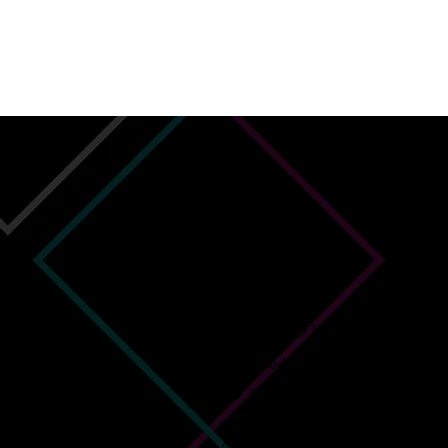
CONTATO
Whatsapp: (93) 98131-8012
worgeseditoracao@gmail.com
worgeseditoracaooficial
worgeseditoracao@gmail.com
Av. Augusto Montenegro, 4120 -