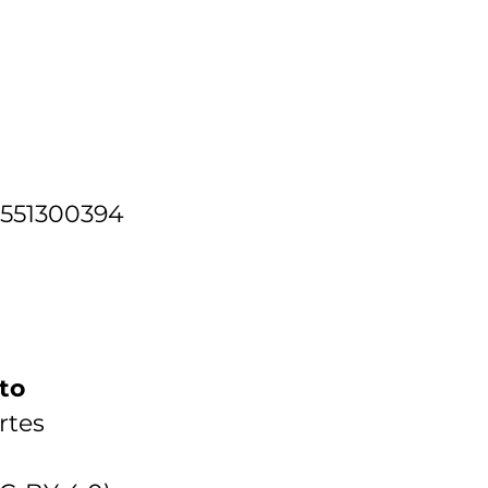
6551300394
to
rtes