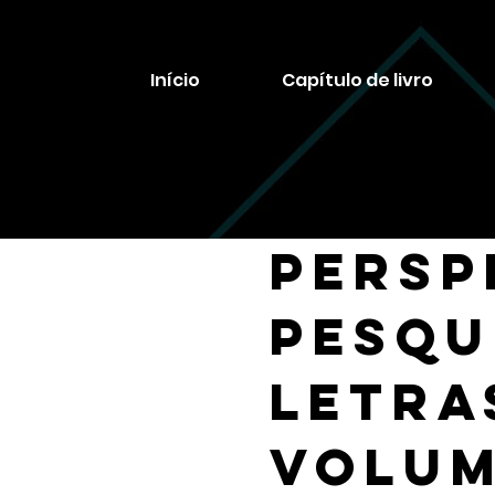
Início
Capítulo de livro
Persp
Pesqu
Letra
VOLUM