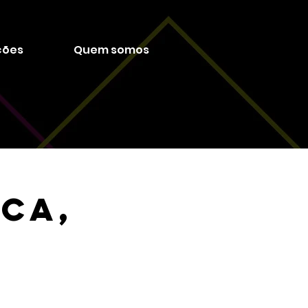
ções
Quem somos
ica,