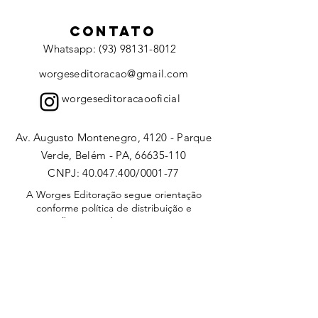
CONTATO
Whatsapp: (93) 98131-8012
worgeseditoracao@gmail.com
worgeseditoracaooficial
Av. Augusto Montenegro, 4120 - Parque
Verde, Belém - PA, 66635-110
CNPJ:
40.047.400
/0001-77
A Worges Editoração segue orientação
conforme política de distribuição e
compartilhamento da
Creative Commons
(
Atribuição-CompartilhaIgual 4.0
Internaciona)l