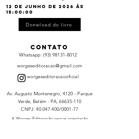
12 de junho de 2026 às
15:00:00
Donwload do livro
CONTATO
Whatsapp: (93) 98131-8012
worgeseditoracao@gmail.com
worgeseditoracaooficial
Av. Augusto Montenegro, 4120 - Parque
Verde, Belém - PA, 66635-110
CNPJ:
40.047.400
/0001-77
A Worges Editoração segue orientação
conforme política de distribuição e
compartilhamento da
Creative Commons
(
Atribuição-CompartilhaIgual 4.0