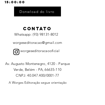
15:00:00
Donwload do livro
CONTATO
Whatsapp: (93) 98131-8012
worgeseditoracao@gmail.com
worgeseditoracaooficial
Av. Augusto Montenegro, 4120 - Parque
Verde, Belém - PA, 66635-110
CNPJ:
40.047.400
/0001-77
A Worges Editoração segue orientação
conforme política de distribuição e
compartilhamento da
Creative Commons
(
Atribuição-CompartilhaIgual 4.0
Internaciona)l