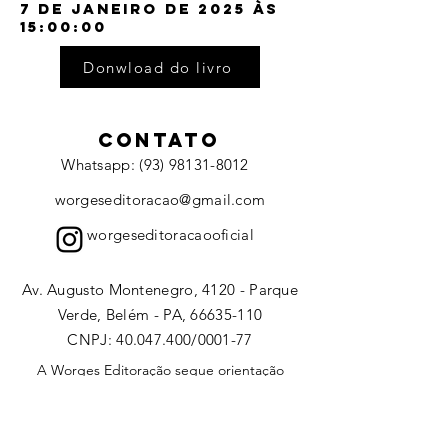
7 de janeiro de 2025 às
15:00:00
Donwload do livro
CONTATO
Whatsapp: (93) 98131-8012
worgeseditoracao@gmail.com
worgeseditoracaooficial
Av. Augusto Montenegro, 4120 - Parque
Verde, Belém - PA, 66635-110
CNPJ:
40.047.400
/0001-77
A Worges Editoração segue orientação
conforme política de distribuição e
compartilhamento da
Creative Commons
(
Atribuição-CompartilhaIgual 4.0
Internaciona)l