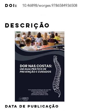
DOI:
10.46898
/worges.9786584936508
Level:
Descrição
Data de publicação