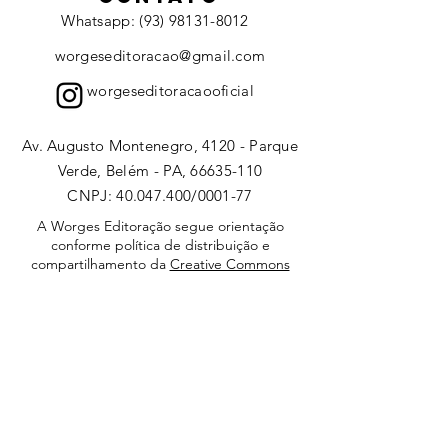
Whatsapp: (93) 98131-8012
worgeseditoracao@gmail.com
worgeseditoracaooficial
Av. Augusto Montenegro, 4120 - Parque
Verde, Belém - PA, 66635-110
CNPJ:
40.047.400
/0001-77
A Worges Editoração segue orientação
conforme política de distribuição e
compartilhamento da
Creative Commons
(
Atribuição-CompartilhaIgual 4.0
Internaciona)l